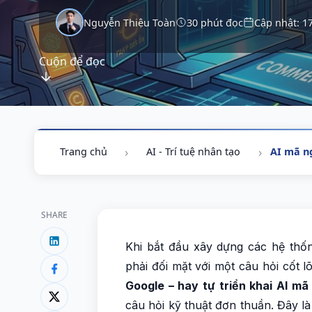
Nguyễn Thiệu Toàn
30 phút đọc
Cập nhật: 1
Cuộn để đọc
Trang chủ
AI - Trí tuệ nhân tạo
AI mã n
SHARE
Khi bắt đầu xây dựng các hệ thố
phải đối mặt với một câu hỏi cốt lõ
Google – hay tự triển khai AI mã
câu hỏi kỹ thuật đơn thuần. Đây l