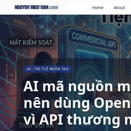
Home
About
AI - TRÍ TUỆ NHÂN TẠO
AI mã nguồn mở
nên dùng Open 
vì API thương 