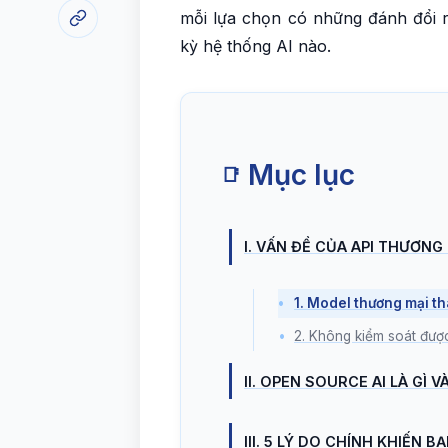
mỗi lựa chọn có những đánh đổi rõ
kỳ hệ thống AI nào.
Mục lục
📑
I. VẤN ĐỀ CỦA API THƯƠNG 
1. Model thương mại th
2. Không kiểm soát được
II. OPEN SOURCE AI LÀ GÌ V
III. 5 LÝ DO CHÍNH KHIẾN