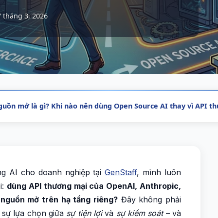
7 tháng 3, 2026
guồn mở là gì? Khi nào nên dùng Open Source AI thay vì API t
ng AI cho doanh nghiệp tại
GenStaff
, mình luôn
i:
dùng API thương mại của OpenAI, Anthropic,
 nguồn mở trên hạ tầng riêng?
Đây không phải
à sự lựa chọn giữa
sự tiện lợi
và
sự kiểm soát
– và