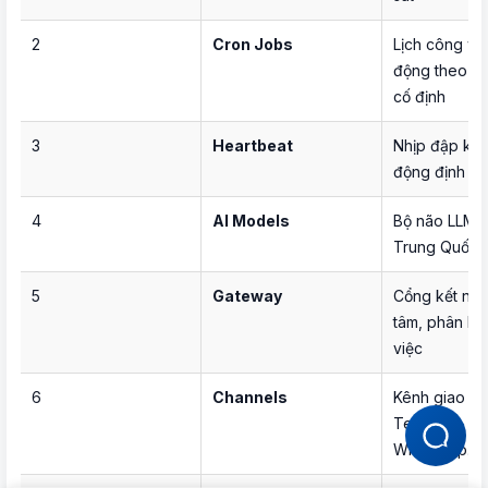
2
Cron Jobs
Lịch công việ
động theo thờ
cố định
3
Heartbeat
Nhịp đập kiể
động định kỳ
4
AI Models
Bộ não LLM: 
Trung Quốc /
5
Gateway
Cổng kết nối 
tâm, phân lu
việc
6
Channels
Kênh giao tiế
Telegram, Za
WhatsApp…