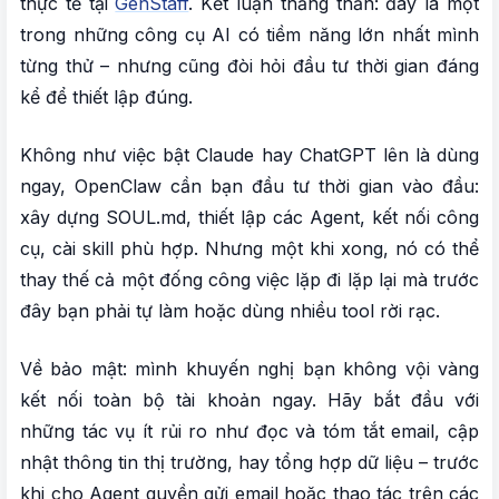
thực tế tại
GenStaff
. Kết luận thẳng thắn: đây là một
trong những công cụ AI có tiềm năng lớn nhất mình
từng thử – nhưng cũng đòi hỏi đầu tư thời gian đáng
kể để thiết lập đúng.
Không như việc bật Claude hay ChatGPT lên là dùng
ngay, OpenClaw cần bạn đầu tư thời gian vào đầu:
xây dựng SOUL.md, thiết lập các Agent, kết nối công
cụ, cài skill phù hợp. Nhưng một khi xong, nó có thể
thay thế cả một đống công việc lặp đi lặp lại mà trước
đây bạn phải tự làm hoặc dùng nhiều tool rời rạc.
Về bảo mật: mình khuyến nghị bạn không vội vàng
kết nối toàn bộ tài khoản ngay. Hãy bắt đầu với
những tác vụ ít rủi ro như đọc và tóm tắt email, cập
nhật thông tin thị trường, hay tổng hợp dữ liệu – trước
khi cho Agent quyền gửi email hoặc thao tác trên các