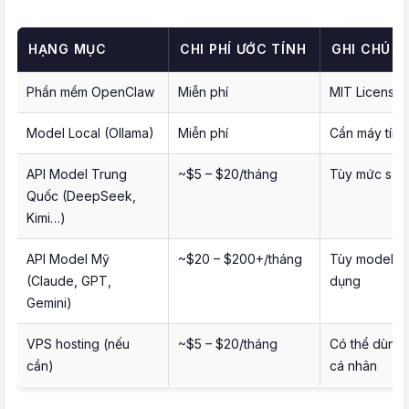
HẠNG MỤC
CHI PHÍ ƯỚC TÍNH
GHI CHÚ
Phần mềm OpenClaw
Miễn phí
MIT License
Model Local (Ollama)
Miễn phí
Cần máy tính
API Model Trung
~$5 – $20/tháng
Tùy mức sử 
Quốc (DeepSeek,
Kimi…)
API Model Mỹ
~$20 – $200+/tháng
Tùy model v
(Claude, GPT,
dụng
Gemini)
VPS hosting (nếu
~$5 – $20/tháng
Có thể dùng 
cần)
cá nhân