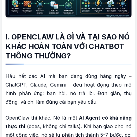
15. Multi-Agent và Sub-Agent – đội ngũ AI
Agent
16. Memory – bộ nhớ ngắn hạn và dài hạn
17. Context Window – giới hạn tầm nhìn của AI
I. OPENCLAW LÀ GÌ VÀ TẠI SAO NÓ
18. Slash Commands – bộ lệnh nhanh
KHÁC HOÀN TOÀN VỚI CHATBOT
19. Tự học và tự cải thiện
THÔNG THƯỜNG?
20. Bảo mật – đừng bỏ qua phần này
Hầu hết các AI mà bạn đang dùng hàng ngày –
III. OPENCLAW PHÙ HỢP VỚI AI? CẦN CHUẨN
BỊ GÌ?
ChatGPT, Claude, Gemini – đều hoạt động theo mô
hình phản ứng: bạn hỏi, nó trả lời. Đơn giản, thụ
1. Yêu cầu kỹ thuật tối thiểu
động, và chỉ làm đúng cái bạn yêu cầu.
2. Ai nên và không nên dùng OpenClaw?
OpenClaw thì khác. Nó là một
AI Agent có khả năng
3. Chi phí thực tế khi dùng OpenClaw
thực thi
(does, không chỉ talks). Khi bạn giao cho nó
một công việc, nó sẽ tự phân tích thành 5-7 bước, gọi
IV. GÓC NHÌN CỦA MÌNH SAU KHI DÙNG