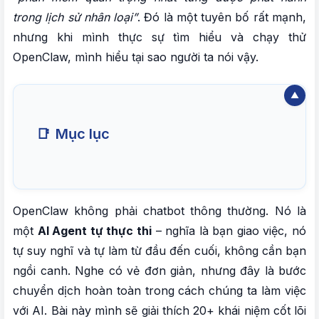
trong lịch sử nhân loại”
. Đó là một tuyên bố rất mạnh,
nhưng khi mình thực sự tìm hiểu và chạy thử
OpenClaw, mình hiểu tại sao người ta nói vậy.
📑
Mục lục
I. OPENCLAW LÀ GÌ VÀ TẠI SAO NÓ KHÁC
HOÀN TOÀN VỚI CHATBOT THÔNG THƯỜNG?
OpenClaw không phải chatbot thông thường. Nó là
một
AI Agent tự thực thi
– nghĩa là bạn giao việc, nó
II. 20+ KHÁI NIỆM QUAN TRỌNG BẠN CẦN
tự suy nghĩ và tự làm từ đầu đến cuối, không cần bạn
NẮM KHI DÙNG OPENCLAW
ngồi canh. Nghe có vẻ đơn giản, nhưng đây là bước
chuyển dịch hoàn toàn trong cách chúng ta làm việc
1. Agentic Loop – vòng lặp suy nghĩ và hành
với AI. Bài này mình sẽ giải thích 20+ khái niệm cốt lõi
động