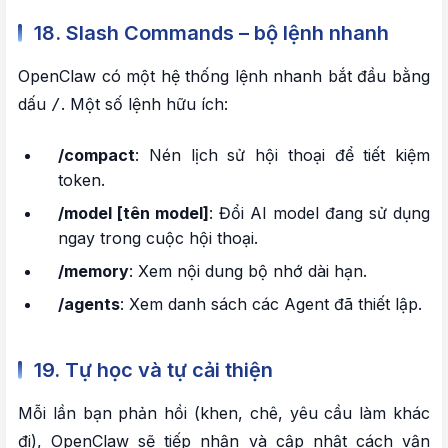
18. Slash Commands – bộ lệnh nhanh
OpenClaw có một hệ thống lệnh nhanh bắt đầu bằng
dấu
. Một số lệnh hữu ích:
/
/compact
: Nén lịch sử hội thoại để tiết kiệm
token.
/model [tên model]
: Đổi AI model đang sử dụng
ngay trong cuộc hội thoại.
/memory
: Xem nội dung bộ nhớ dài hạn.
/agents
: Xem danh sách các Agent đã thiết lập.
19. Tự học và tự cải thiện
Mỗi lần bạn phản hồi (khen, chê, yêu cầu làm khác
đi), OpenClaw sẽ tiếp nhận và cập nhật cách vận