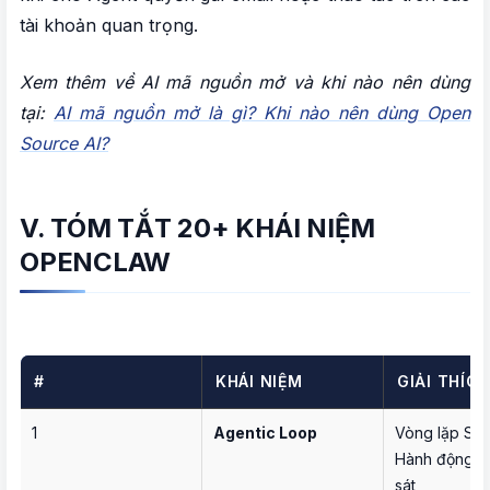
tài khoản quan trọng.
Xem thêm về AI mã nguồn mở và khi nào nên dùng
tại:
AI mã nguồn mở là gì? Khi nào nên dùng Open
Source AI?
V. TÓM TẮT 20+ KHÁI NIỆM
OPENCLAW
#
KHÁI NIỆM
GIẢI THÍC
1
Agentic Loop
Vòng lặp Suy
Hành động 
sát