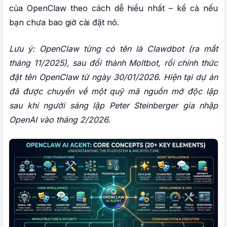
của OpenClaw theo cách dễ hiểu nhất – kể cả nếu
2. Cron Jobs – tự động hóa theo lịch cố định
bạn chưa bao giờ cài đặt nó.
3. Heartbeat – nhịp đập chủ động của Agent
4. AI Models – bộ não xử lý của OpenClaw
Lưu ý: OpenClaw từng có tên là Clawdbot (ra mắt
tháng 11/2025), sau đổi thành Moltbot, rồi chính thức
5. Gateway – cổng kết nối trung tâm
đặt tên OpenClaw từ ngày 30/01/2026. Hiện tại dự án
6. Communication Channels – kênh giao tiếp
đã được chuyển về một quỹ mã nguồn mở độc lập
7. Workspace – không gian làm việc của Agent
sau khi người sáng lập Peter Steinberger gia nhập
8. SOUL.md – linh hồn và tính cách của Agent
OpenAI vào tháng 2/2026.
9. USER.md – thông tin về bạn
10. AGENT.md – quy trình làm việc của Agent
11. TOOL.md – ghi chú sử dụng công cụ
12. Skills – kỹ năng chuyên biệt của Agent
13. Plugins – mở rộng bằng code
14. MCP – giao thức kết nối công cụ chuẩn