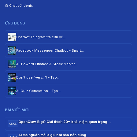
🤖 Chat với Jenix
ỨNG DỤNG
Chatbot Telegram tra cứu vé…
Facebook Messenger Chatbot – Smart…
AI-Powerd Finance & Stock Market…
Don’t use “very…”! – Tạo…
AI Quiz Generation – Tạo…
BÀI VIẾT MỚI
OpenClaw là gì? Giải thích 20+ khái niệm quan trọng…
05/08
AI mã nguồn mở là gì? Khi nào nên dùng…
17/03