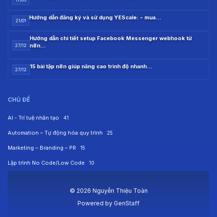
Hướng dẫn đăng ký và sử dụng YEScale: - mua…
21/01
Hướng dẫn chi tiết setup Facebook Messenger webhook từ
n8n…
27/12
15 bài tập n8n giúp nâng cao trình độ nhanh…
27/12
CHỦ ĐỀ
AI - Trí tuệ nhân tạo
41
Automation – Tự động hóa quy trình
25
Marketing – Branding – PR
15
Lập trình No Code/Low Code
10
© 2026 Nguyễn Thiệu Toàn
Powered by
GenStaff