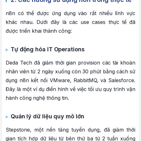
2. Những điều KHÔNG ĐƯỢC PHÉP làm
n8n có thể được ứng dụng vào rất nhiều lĩnh vực
3. Những điều ĐƯỢC PHÉP làm
khác nhau. Dưới đây là các use cases thực tế đã
được triển khai thành công:
4. Ví dụ cụ thể – ĐƯỢC vs KHÔNG
X. VIỆC SỬ DỤNG N8N ĐỂ ĐĂNG BÀI TỰ ĐỘNG
Tự động hóa IT Operations
LÊN CÁC NỀN TẢNG CÓ HỢP PHÁP VÀ CÓ BỊ
GIẢM TƯƠNG TÁC KHÔNG?
Deda Tech đã giảm thời gian provision các tài khoản
nhân viên từ 2 ngày xuống còn 30 phút bằng cách sử
1. Về tính hợp pháp
dụng n8n kết nối VMware, RabbitMQ, và Salesforce.
2. Về tương tác và reach
Đây là một ví dụ điển hình về việc tối ưu quy trình vận
hành công nghệ thông tin.
3. Cảnh báo về rủi ro thực tế
4. Best Practice an toàn nhất
Quản lý dữ liệu quy mô lớn
KẾT LUẬN
Stepstone, một nền tảng tuyển dụng, đã giảm thời
gian tích hợp dữ liệu từ bên thứ ba từ 2 tuần xuống