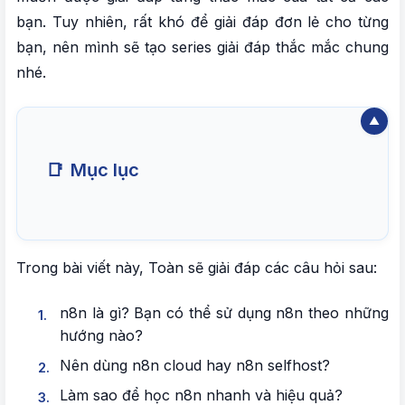
bạn. Tuy nhiên, rất khó để giải đáp đơn lẻ cho từng
bạn, nên mình sẽ tạo series giải đáp thắc mắc chung
nhé.
📑
Mục lục
I. N8N LÀ GÌ? BẠN CÓ THỂ SỬ DỤNG N8N
THEO NHỮNG HƯỚNG NÀO?
Trong bài viết này, Toàn sẽ giải đáp các câu hỏi sau:
1. Định nghĩa chính xác về n8n
n8n là gì? Bạn có thể sử dụng n8n theo những
2. Các hướng sử dụng n8n trong thực tế
hướng nào?
Nên dùng n8n cloud hay n8n selfhost?
II. NÊN DÙNG N8N CLOUD HAY N8N
SELFHOST?
Làm sao để học n8n nhanh và hiệu quả?