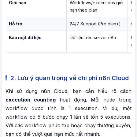
Giới hạn
Workflows/executions giới
Un
hạn theo plan
ex
Hỗ trợ
24/7 Support (Pro plan+)
Co
Bảo mật dữ liệu
Dữ liệu trên server n8n
Dữ 
củ
2. Lưu ý quan trọng về chi phí n8n Cloud
Khi sử dụng n8n Cloud, bạn cần hiểu rõ cách
execution counting
hoạt động. Mỗi node trong
workflow được tính là 1 execution. Ví dụ, một
workflow có 5 bước chạy 1 lần sẽ tốn 5 executions.
Với các workflow phức tạp hoặc chạy thường xuyên,
bạn có thể vượt quá hạn mức rất nhanh.