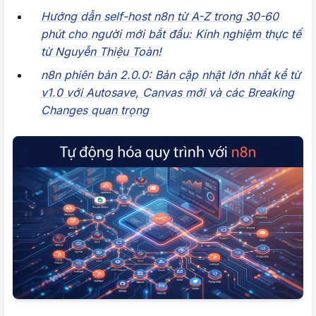
1. Sự thật về số lượng nodes cần học
Hướng dẫn self-host n8n từ A-Z trong 30-60
phút cho người mới bắt đầu: Kinh nghiệm thực tế
2. Nhóm 1 – Trigger Nodes (Khởi động
từ Nguyễn Thiệu Toàn!
workflow)
n8n phiên bản 2.0.0: Bản cập nhật lớn nhất kể từ
3. Nhóm 2 – Nodes xử lý dữ liệu (Data
v1.0 với Autosave, Canvas mới và các Breaking
Transformation)
Changes quan trọng
4. Nhóm 3 – Connectivity Nodes (Kết nối)
5. Nhóm 4 – Data Storage (Lưu trữ)
6. Nhóm 5 – AI Nodes
V. CÓ NHIỀU TÍNH NĂNG N8N KHÔNG CÓ THÌ
PHẢI LÀM SAO?
1. Giải pháp 1 – HTTP Request Node (Mạnh
nhất)
2. Giải pháp 2 – Code Node
3. Giải pháp 3 – Community Nodes