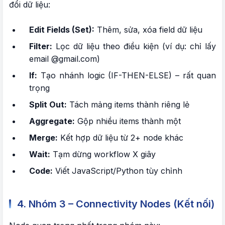
đổi dữ liệu:
Edit Fields (Set):
Thêm, sửa, xóa field dữ liệu
Filter:
Lọc dữ liệu theo điều kiện (ví dụ: chỉ lấy
email @gmail.com)
If:
Tạo nhánh logic (IF-THEN-ELSE) – rất quan
trọng
Split Out:
Tách mảng items thành riêng lẻ
Aggregate:
Gộp nhiều items thành một
Merge:
Kết hợp dữ liệu từ 2+ node khác
Wait:
Tạm dừng workflow X giây
Code:
Viết JavaScript/Python tùy chỉnh
4. Nhóm 3 – Connectivity Nodes (Kết nối)