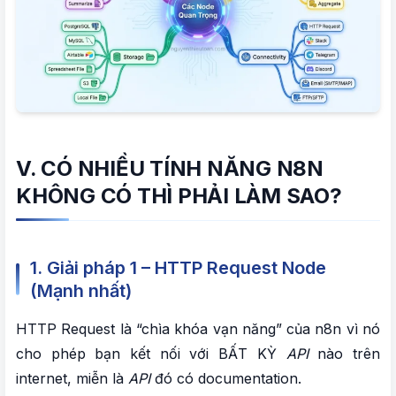
V. CÓ NHIỀU TÍNH NĂNG N8N
KHÔNG CÓ THÌ PHẢI LÀM SAO?
1. Giải pháp 1 – HTTP Request Node
(Mạnh nhất)
HTTP Request là “chìa khóa vạn năng” của n8n vì nó
cho phép bạn kết nối với BẤT KỲ
API
nào trên
internet, miễn là
API
đó có documentation.