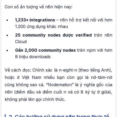
xấu
Con số ấn tượng về n8n hiện nay:
VIII. LÀM SAO ĐỂ WORKFLOW ÍT GẶP LỖI
1,233+ integrations
– n8n hỗ trợ kết nối với hơn
NHẤT?
1.200 ứng dụng khác nhau
1. Phương pháp 1 – Tạo “Mission Control”
25 community nodes được verified
trên n8n
Error Workflow
Cloud
2. Phương pháp 2 – Sử dụng Retry Logic
Gần 2,000 community nodes
trên npm với hơn
8 triệu downloads
3. Phương pháp 3 – Validate dữ liệu sớm
4. Phương pháp 4 – Continue on Error Setting
Về cách đọc: Chính xác là n-eight-n (theo tiếng Anh),
5. Phương pháp 5 – Document và test kỹ
hoặc ở Việt Nam nhiều bạn còn gọi là nờ-tám-nờ
6. Phương pháp 6 – Monitor Error Logs
cũng không sao cả. “Nodemation” là ý nghĩa gốc của
n8n (điểm đầu và điểm cuối n và có 8 ký tự ở giữa),
IX. CÓ THỂ DÙNG N8N SELFHOST ĐỂ TẠO
không phải tên gọi chính thức.
CÁC DỊCH VỤ THƯƠNG MẠI ĐƯỢC KHÔNG?
2. Các hướng sử dụng n8n trong thực tế
1. Làm rõ theo Sustainable Use License