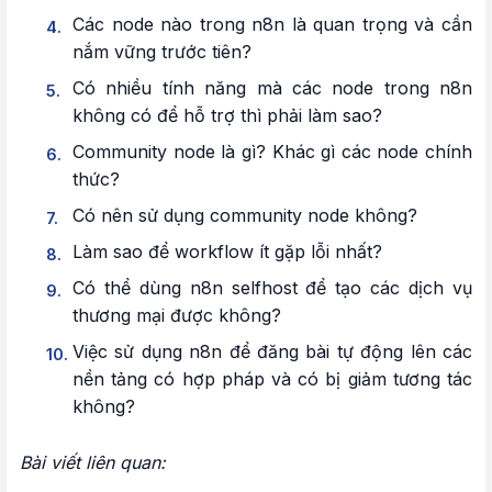
Các node nào trong n8n là quan trọng và cần
1. So sánh chi tiết giữa n8n Cloud và n8n
nắm vững trước tiên?
Selfhost
Có nhiều tính năng mà các node trong n8n
2. Lưu ý quan trọng về chi phí n8n Cloud
không có để hỗ trợ thì phải làm sao?
3. Khuyến nghị cho người dùng tại Việt Nam
Community node là gì? Khác gì các node chính
thức?
4. Điều người dùng KHÔNG được phép làm với
Selfhost
Có nên sử dụng community node không?
Làm sao để workflow ít gặp lỗi nhất?
III. LÀM SAO ĐỂ HỌC N8N NHANH VÀ HIỆU
QUẢ?
Có thể dùng n8n selfhost để tạo các dịch vụ
thương mại được không?
1. Lộ trình học 4 tuần được chứng minh
Việc sử dụng n8n để đăng bài tự động lên các
nền tảng có hợp pháp và có bị giảm tương tác
2. Tài nguyên học tập chính thức
không?
IV. CÁC NODE NÀO TRONG N8N LÀ QUAN
TRỌNG VÀ CẦN NẮM VỮNG TRƯỚC TIÊN?
Bài viết liên quan: