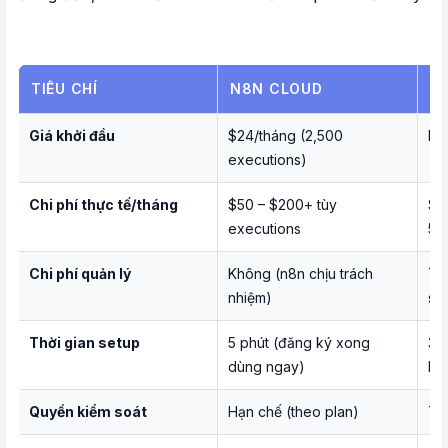
TIÊU CHÍ
N8N CLOUD
N
Giá khởi đầu
$24/tháng (2,500
Miễ
executions)
Chi phí thực tế/tháng
$50 – $200+ tùy
$5
executions
50
Chi phí quản lý
Không (n8n chịu trách
Tự
nhiệm)
sec
Thời gian setup
5 phút (đăng ký xong
30 
dùng ngay)
Do
Quyền kiểm soát
Hạn chế (theo plan)
To