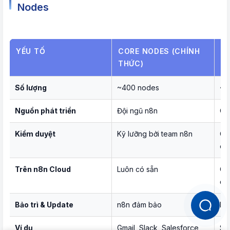
Nodes
YẾU TỐ
CORE NODES (CHÍNH
C
THỨC)
Số lượng
~400 nodes
~2
Nguồn phát triển
Đội ngũ n8n
Cộ
Kiểm duyệt
Kỹ lưỡng bởi team n8n
Ch
ch
Trên n8n Cloud
Luôn có sẵn
Ch
đư
Bảo trì & Update
n8n đảm bảo
Phụ
Ví dụ
Gmail, Slack, Salesforce,
Su