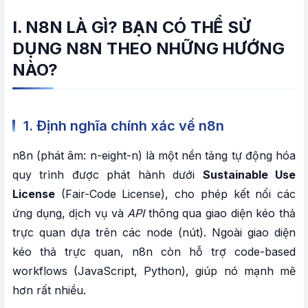
4. Giải pháp 4 – Webhook + External Service
I. N8N LÀ GÌ? BẠN CÓ THỂ SỬ
DỤNG N8N THEO NHỮNG HƯỚNG
VI. COMMUNITY NODE LÀ GÌ? KHÁC GÌ CÁC
NÀO?
NODE CHÍNH THỨC?
1. Định nghĩa Community Nodes
1. Định nghĩa chính xác về n8n
2. So sánh Core Nodes vs Community Nodes
n8n (phát âm: n-eight-n) là một nền tảng tự động hóa
VII. CÓ NÊN SỬ DỤNG COMMUNITY NODE
quy trình được phát hành dưới
Sustainable Use
KHÔNG?
License
(Fair-Code License), cho phép kết nối các
ứng dụng, dịch vụ và
API
thông qua giao diện kéo thả
1. Câu trả lời ngắn gọn
trực quan dựa trên các node (nút). Ngoài giao diện
2. Khi nào ĐƯỢC PHÉP sử dụng Community
kéo thả trực quan, n8n còn hỗ trợ code-based
Nodes?
workflows (JavaScript, Python), giúp nó mạnh mẽ
3. Cảnh báo về rủi ro của Community Nodes
hơn rất nhiều.
4. Hành động khi phát hiện community node