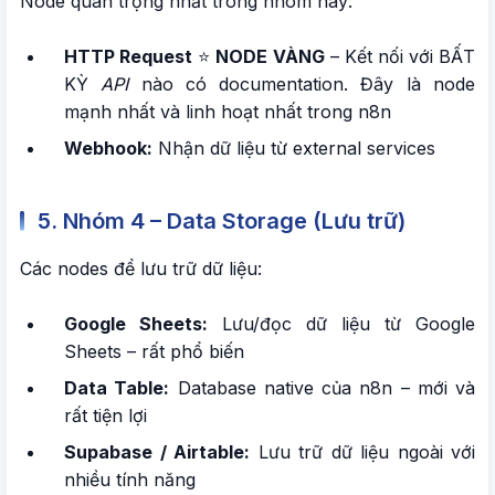
Node quan trọng nhất trong nhóm này:
HTTP Request
⭐
NODE VÀNG
– Kết nối với BẤT
KỲ
API
nào có documentation. Đây là node
mạnh nhất và linh hoạt nhất trong n8n
Webhook:
Nhận dữ liệu từ external services
5. Nhóm 4 – Data Storage (Lưu trữ)
Các nodes để lưu trữ dữ liệu:
Google Sheets:
Lưu/đọc dữ liệu từ Google
Sheets – rất phổ biến
Data Table:
Database native của n8n – mới và
rất tiện lợi
Supabase / Airtable:
Lưu trữ dữ liệu ngoài với
nhiều tính năng