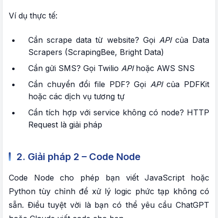
Ví dụ thực tế:
Cần scrape data từ website? Gọi
API
của Data
Scrapers (ScrapingBee, Bright Data)
Cần gửi SMS? Gọi Twilio
API
hoặc AWS SNS
Cần chuyển đổi file PDF? Gọi
API
của PDFKit
hoặc các dịch vụ tương tự
Cần tích hợp với service không có node? HTTP
Request là giải pháp
2. Giải pháp 2 – Code Node
Code Node cho phép bạn viết JavaScript hoặc
Python tùy chỉnh để xử lý logic phức tạp không có
sẵn. Điều tuyệt vời là bạn có thể yêu cầu ChatGPT