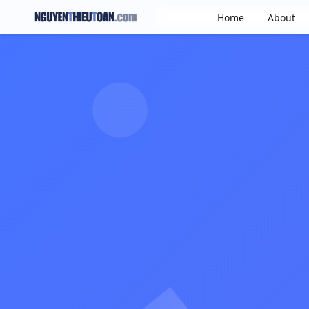
Home
About