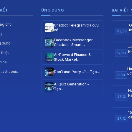
 KẾT
ỨNG DỤNG
BÀI VIẾT
ang chủ
Chatbot Telegram tra cứu
O
vé…
t
05/08
g
q
Facebook Messenger
g dụng
Chatbot – Smart…
AI
Kh
i thiệu
17/03
AI-Powerd Finance &
Stock Market…
n hệ
Hư
t với Jenix
Don’t use “very…”! – Tạo…
sử
21/01
m
AI Quiz Generation –
Tạo…
Hư
F
27/12
w
15
ca
27/12