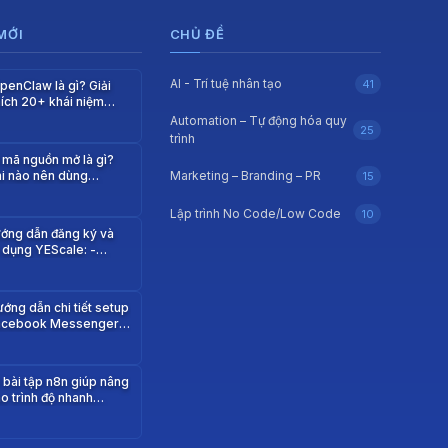
 MỚI
CHỦ ĐỀ
AI - Trí tuệ nhân tạo
41
penClaw là gì? Giải
hích 20+ khái niệm
uan trọng…
Automation – Tự động hóa quy
25
trình
 mã nguồn mở là gì?
i nào nên dùng…
Marketing – Branding – PR
15
Lập trình No Code/Low Code
10
ớng dẫn đăng ký và
 dụng YEScale: -
ua…
ớng dẫn chi tiết setup
acebook Messenger
ebhook từ n8n…
 bài tập n8n giúp nâng
o trình độ nhanh…