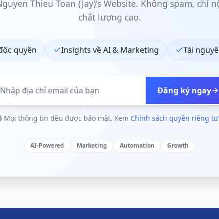
 Nguyen Thieu Toan (Jay)'s Website. Không spam, chỉ n
chất lượng cao.
 độc quyền
Insights về AI & Marketing
Tài nguyê
Đăng ký ngay
🔒 Mọi thông tin đều được bảo mật. Xem
Chính sách quyền riêng t
AI-Powered
Marketing
Automation
Growth