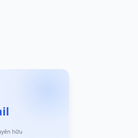
il
guyên hữu