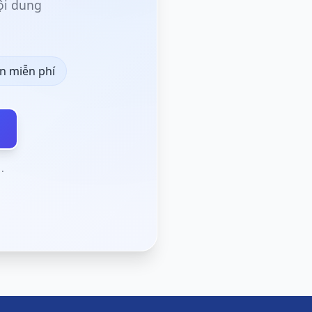
ội dung
n miễn phí
ư
.