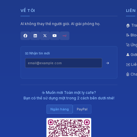
VỀ TÔI
LIÊN
AI không thay thế người giỏi. AI giải phóng họ.
🏠 Tr
📝 Blo
🚀 Ứn
📧 Nhận tin mới
👤 Giớ
→
✉️ Liê
🤖 Cha
☕ Muốn mời Toàn một ly cafe?
Bạn có thể sử dụng một trong 2 cách bên dưới nhé!
Ngân hàng
PayPal