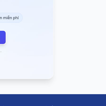
n miễn phí
ư
.