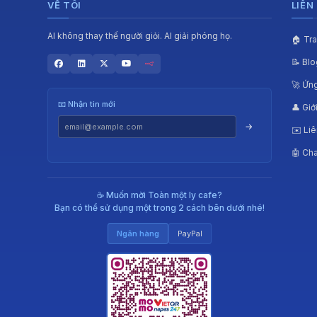
VỀ TÔI
LIÊN
AI không thay thế người giỏi. AI giải phóng họ.
🏠 Tr
📝 Blo
🚀 Ứn
📧 Nhận tin mới
👤 Giớ
→
✉️ Liê
🤖 Cha
☕ Muốn mời Toàn một ly cafe?
Bạn có thể sử dụng một trong 2 cách bên dưới nhé!
Ngân hàng
PayPal