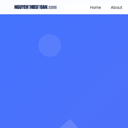
Home
About