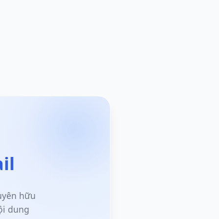
il
guyên hữu
ội dung