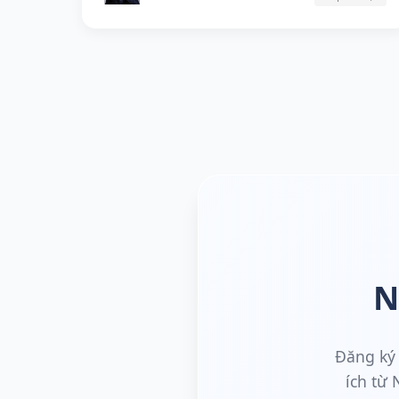
N
Đăng ký 
ích từ