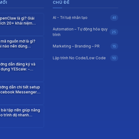
 MỚI
CHỦ ĐỀ
AI - Trí tuệ nhân tạo
41
penClaw là gì? Giải
hích 20+ khái niệm
uan trọng…
Automation – Tự động hóa quy
25
trình
 mã nguồn mở là gì?
i nào nên dùng…
Marketing – Branding – PR
15
Lập trình No Code/Low Code
10
ớng dẫn đăng ký và
 dụng YEScale: -
ua…
ớng dẫn chi tiết setup
acebook Messenger
ebhook từ n8n…
 bài tập n8n giúp nâng
o trình độ nhanh…