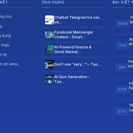
 KẾT
ỨNG DỤNG
BÀI VIẾT
ang chủ
Chatbot Telegram tra cứu
O
vé…
t
05/08
g
q
Facebook Messenger
g dụng
Chatbot – Smart…
AI
Kh
i thiệu
17/03
AI-Powerd Finance &
Stock Market…
n hệ
Hư
t với Jenix
Don’t use “very…”! – Tạo…
sử
21/01
m
AI Quiz Generation –
Tạo…
Hư
F
27/12
w
15
ca
27/12