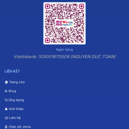
Ngân hàng
Vietinbank: 105001670509 (NGUYEN DUC TOAN)
LIÊN KẾT
🏠 Trang chủ
📝 Blog
🚀 Ứng dụng
👤 Giới thiệu
✉️ Liên hệ
🤖 Chat với Jenix