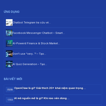
ỨNG DỤNG
Chatbot Telegram tra cứu vé…
Facebook Messenger Chatbot – Smart…
AI-Powerd Finance & Stock Market…
Don’t use “very…”! – Tạo…
AI Quiz Generation – Tạo…
BÀI VIẾT MỚI
OpenClaw là gì? Giải thích 20+ khái niệm quan trọng…
05/08
AI mã nguồn mở là gì? Khi nào nên dùng…
17/03