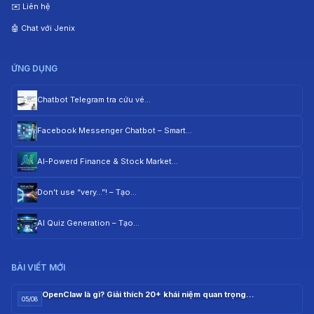
✉️ Liên hệ
🤖 Chat với Jenix
ỨNG DỤNG
Chatbot Telegram tra cứu vé…
Facebook Messenger Chatbot – Smart…
AI-Powerd Finance & Stock Market…
Don’t use “very…”! – Tạo…
AI Quiz Generation – Tạo…
BÀI VIẾT MỚI
OpenClaw là gì? Giải thích 20+ khái niệm quan trọng…
05/08