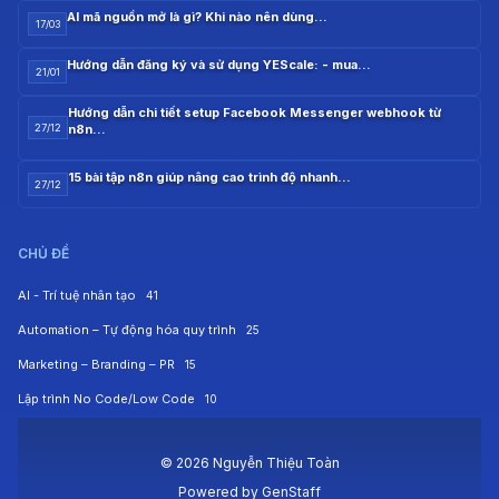
AI mã nguồn mở là gì? Khi nào nên dùng…
17/03
Hướng dẫn đăng ký và sử dụng YEScale: - mua…
21/01
Hướng dẫn chi tiết setup Facebook Messenger webhook từ
n8n…
27/12
15 bài tập n8n giúp nâng cao trình độ nhanh…
27/12
CHỦ ĐỀ
AI - Trí tuệ nhân tạo
41
Automation – Tự động hóa quy trình
25
Marketing – Branding – PR
15
Lập trình No Code/Low Code
10
© 2026 Nguyễn Thiệu Toàn
Powered by
GenStaff