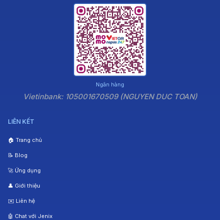
Ngân hàng
Vietinbank: 105001670509 (NGUYEN DUC TOAN)
LIÊN KẾT
🏠 Trang chủ
📝 Blog
🚀 Ứng dụng
👤 Giới thiệu
✉️ Liên hệ
🤖 Chat với Jenix