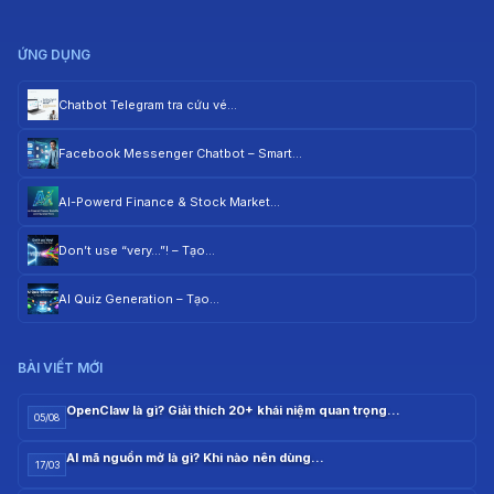
ỨNG DỤNG
Chatbot Telegram tra cứu vé…
Facebook Messenger Chatbot – Smart…
AI-Powerd Finance & Stock Market…
Don’t use “very…”! – Tạo…
AI Quiz Generation – Tạo…
BÀI VIẾT MỚI
OpenClaw là gì? Giải thích 20+ khái niệm quan trọng…
05/08
AI mã nguồn mở là gì? Khi nào nên dùng…
17/03