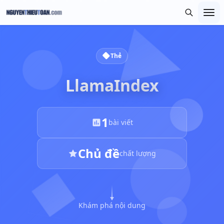
Thẻ
LlamaIndex
1
bài viết
Chủ đề
chất lượng
Khám phá nội dung