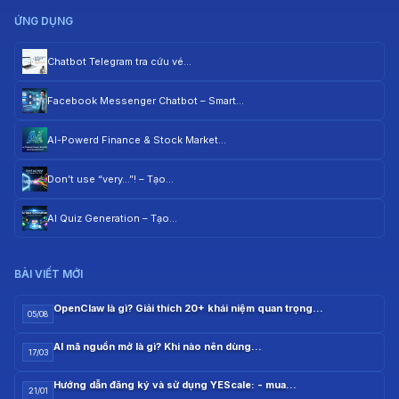
ỨNG DỤNG
Chatbot Telegram tra cứu vé…
Facebook Messenger Chatbot – Smart…
AI-Powerd Finance & Stock Market…
Don’t use “very…”! – Tạo…
AI Quiz Generation – Tạo…
BÀI VIẾT MỚI
OpenClaw là gì? Giải thích 20+ khái niệm quan trọng…
05/08
AI mã nguồn mở là gì? Khi nào nên dùng…
17/03
Hướng dẫn đăng ký và sử dụng YEScale: - mua…
21/01