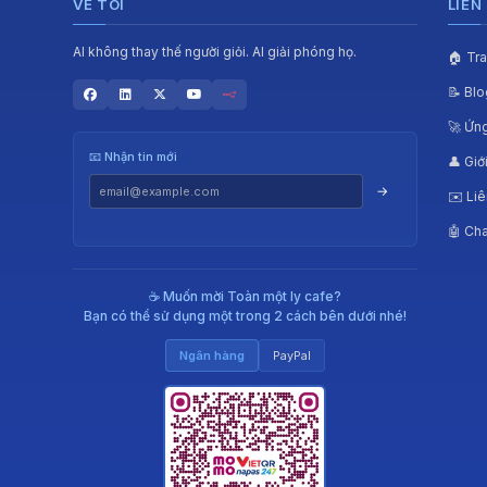
VỀ TÔI
LIÊN
AI không thay thế người giỏi. AI giải phóng họ.
🏠 Tr
📝 Blo
🚀 Ứn
📧 Nhận tin mới
👤 Giớ
→
✉️ Liê
🤖 Cha
☕ Muốn mời Toàn một ly cafe?
Bạn có thể sử dụng một trong 2 cách bên dưới nhé!
Ngân hàng
PayPal