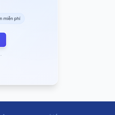
n miễn phí
ư
.