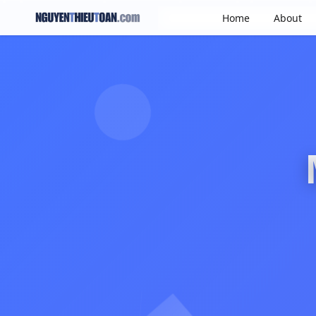
Home
About