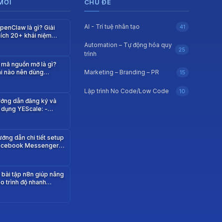
 MỚI
CHỦ ĐỀ
AI - Trí tuệ nhân tạo
41
penClaw là gì? Giải
hích 20+ khái niệm
uan trọng…
Automation – Tự động hóa quy
25
trình
 mã nguồn mở là gì?
i nào nên dùng…
Marketing – Branding – PR
15
Lập trình No Code/Low Code
10
ớng dẫn đăng ký và
 dụng YEScale: -
ua…
ớng dẫn chi tiết setup
acebook Messenger
ebhook từ n8n…
 bài tập n8n giúp nâng
o trình độ nhanh…