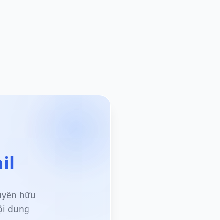
il
guyên hữu
ội dung