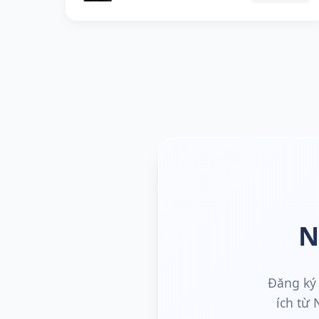
N
Đăng ký 
ích từ