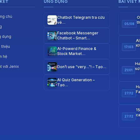
 KẾT
ỨNG DỤNG
BÀI VIẾT
ang chủ
Chatbot Telegram tra cứu
O
vé…
t
05/08
g
q
Facebook Messenger
g dụng
Chatbot – Smart…
AI
Kh
i thiệu
17/03
AI-Powerd Finance &
Stock Market…
n hệ
Hư
t với Jenix
Don’t use “very…”! – Tạo…
sử
21/01
m
AI Quiz Generation –
Tạo…
Hư
F
27/12
w
15
ca
27/12