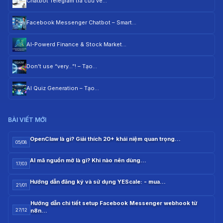
Chatbot Telegram tra cứu vé…
Facebook Messenger Chatbot – Smart…
AI-Powerd Finance & Stock Market…
Don’t use “very…”! – Tạo…
AI Quiz Generation – Tạo…
BÀI VIẾT MỚI
OpenClaw là gì? Giải thích 20+ khái niệm quan trọng…
05/08
AI mã nguồn mở là gì? Khi nào nên dùng…
17/03
Hướng dẫn đăng ký và sử dụng YEScale: - mua…
21/01
Hướng dẫn chi tiết setup Facebook Messenger webhook từ
n8n…
27/12