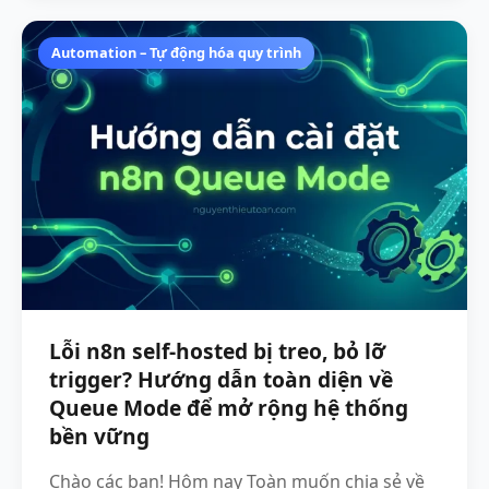
Automation – Tự động hóa quy trình
Lỗi n8n self-hosted bị treo, bỏ lỡ
trigger? Hướng dẫn toàn diện về
Queue Mode để mở rộng hệ thống
bền vững
Chào các bạn! Hôm nay Toàn muốn chia sẻ về