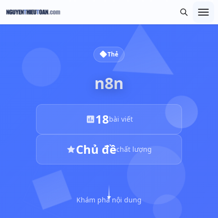
Thẻ
n8n
18
bài viết
Chủ đề
chất lượng
Khám phá nội dung