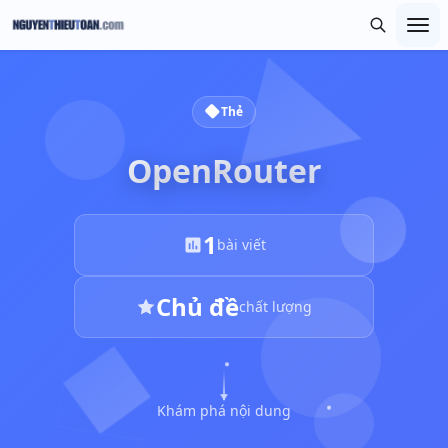
Thẻ
OpenRouter
1
bài viết
Chủ đề
chất lượng
Khám phá nội dung