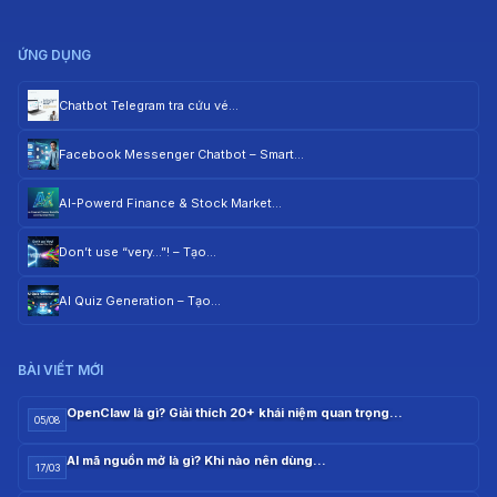
ỨNG DỤNG
Chatbot Telegram tra cứu vé…
Facebook Messenger Chatbot – Smart…
AI-Powerd Finance & Stock Market…
Don’t use “very…”! – Tạo…
AI Quiz Generation – Tạo…
BÀI VIẾT MỚI
OpenClaw là gì? Giải thích 20+ khái niệm quan trọng…
05/08
AI mã nguồn mở là gì? Khi nào nên dùng…
17/03