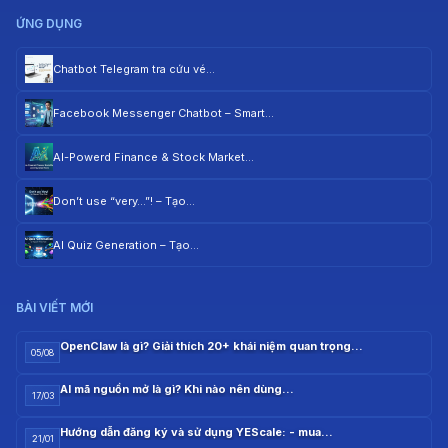
ỨNG DỤNG
Chatbot Telegram tra cứu vé…
Facebook Messenger Chatbot – Smart…
AI-Powerd Finance & Stock Market…
Don’t use “very…”! – Tạo…
AI Quiz Generation – Tạo…
BÀI VIẾT MỚI
OpenClaw là gì? Giải thích 20+ khái niệm quan trọng…
05/08
AI mã nguồn mở là gì? Khi nào nên dùng…
17/03
Hướng dẫn đăng ký và sử dụng YEScale: - mua…
21/01