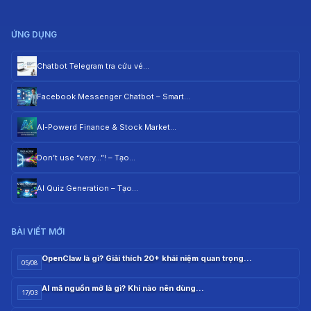
ỨNG DỤNG
Chatbot Telegram tra cứu vé…
Facebook Messenger Chatbot – Smart…
AI-Powerd Finance & Stock Market…
Don’t use “very…”! – Tạo…
AI Quiz Generation – Tạo…
BÀI VIẾT MỚI
OpenClaw là gì? Giải thích 20+ khái niệm quan trọng…
05/08
AI mã nguồn mở là gì? Khi nào nên dùng…
17/03