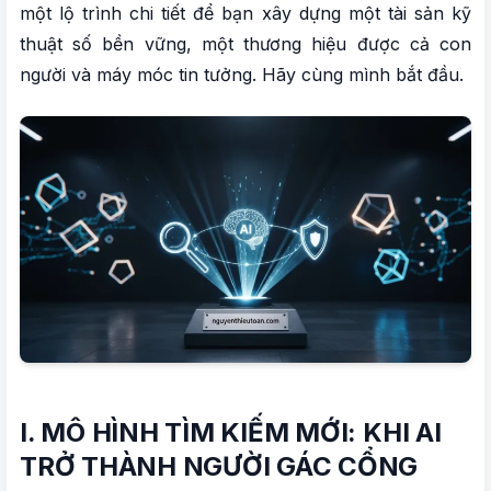
một lộ trình chi tiết để bạn xây dựng một tài sản kỹ
phương tiện
thuật số bền vững, một thương hiệu được cả con
IV. NGHỆ THUẬT XÂY DỰNG LIÊN KẾT 2025:
người và máy móc tin tưởng. Hãy cùng mình bắt đầu.
CHẤT LƯỢNG THAY THẾ SỐ LƯỢNG
1. Các chiến lược xây dựng liên kết an toàn và
hiệu quả
2. Bảng kiểm tra chất lượng backlink
V. BỘ CÔNG CỤ VÀ LỘ TRÌNH HÀNH ĐỘNG
1. Bộ công cụ thiết yếu cho năm 2025
2. Lộ trình hành động 12 tháng
Lời kết
I. MÔ HÌNH TÌM KIẾM MỚI: KHI AI
TRỞ THÀNH NGƯỜI GÁC CỔNG