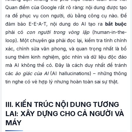
Quan điểm của Google rất rõ ràng: nội dung được tạo
ra để phục vụ con người, dù bằng công cụ nào. Để
đảm bảo E-E-A-T, nội dung do AI tạo ra
bắt buộc
phải có
con người trong vòng lặp
(human-in-the-
loop). Một chuyên gia phải đọc lại, kiểm tra tính chính
xác, chỉnh sửa văn phong, và quan trọng nhất là bổ
sung thêm kinh nghiệm, góc nhìn và dữ liệu độc đáo
mà AI không thể có. Đây là cách duy nhất để tránh
các
ảo giác của AI
(AI hallucinations) – những thông
tin nghe có vẻ hợp lý nhưng hoàn toàn sai sự thật.
III. KIẾN TRÚC NỘI DUNG TƯƠNG
LAI: XÂY DỰNG CHO CẢ NGƯỜI VÀ
MÁY