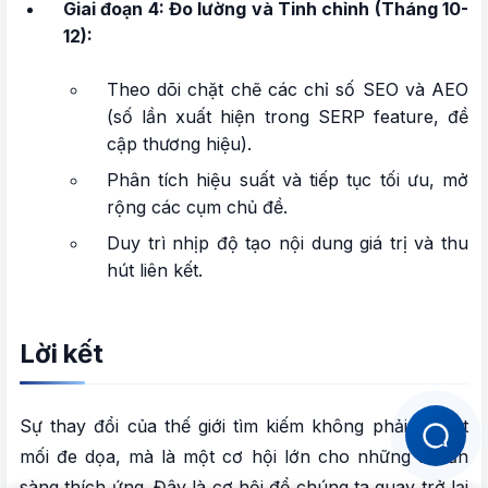
Giai đoạn 4: Đo lường và Tinh chỉnh (Tháng 10-
12):
Theo dõi chặt chẽ các chỉ số SEO và AEO
(số lần xuất hiện trong SERP feature, đề
cập thương hiệu).
Phân tích hiệu suất và tiếp tục tối ưu, mở
rộng các cụm chủ đề.
Duy trì nhịp độ tạo nội dung giá trị và thu
hút liên kết.
Lời kết
Sự thay đổi của thế giới tìm kiếm không phải là một
mối đe dọa, mà là một cơ hội lớn cho những ai sẵn
sàng thích ứng. Đây là cơ hội để chúng ta quay trở lại