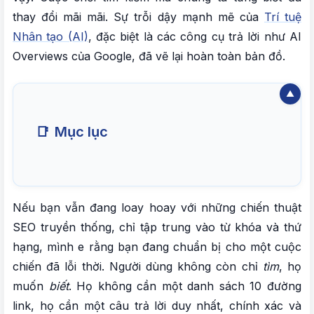
thay đổi mãi mãi. Sự trỗi dậy mạnh mẽ của
Trí tuệ
Nhân tạo (AI)
, đặc biệt là các công cụ trả lời như AI
Overviews của Google, đã vẽ lại hoàn toàn bản đồ.
📑
Mục lục
I. MÔ HÌNH TÌM KIẾM MỚI: KHI AI TRỞ THÀNH
NGƯỜI GÁC CỔNG
Nếu bạn vẫn đang loay hoay với những chiến thuật
SEO truyền thống, chỉ tập trung vào từ khóa và thứ
1. Tác động từ Google Core Updates và AI
hạng, mình e rằng bạn đang chuẩn bị cho một cuộc
Overviews
chiến đã lỗi thời. Người dùng không còn chỉ
tìm
, họ
2. Phân biệt hai người đồng hành mới: SEO và
muốn
biết
. Họ không cần một danh sách 10 đường
AEO
link, họ cần một câu trả lời duy nhất, chính xác và
3. Tư duy lại về “thành công”: Từ lượt truy cập