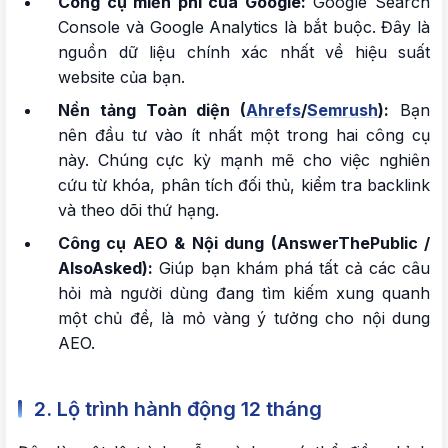
Công cụ miễn phí của Google:
Google Search
Console và Google Analytics là bắt buộc. Đây là
nguồn dữ liệu chính xác nhất về hiệu suất
website của bạn.
Nền tảng Toàn diện (
Ahrefs
/
Semrush
):
Bạn
nên đầu tư vào ít nhất một trong hai công cụ
này. Chúng cực kỳ mạnh mẽ cho việc nghiên
cứu từ khóa, phân tích đối thủ, kiểm tra backlink
và theo dõi thứ hạng.
Công cụ AEO & Nội dung (AnswerThePublic /
AlsoAsked):
Giúp bạn khám phá tất cả các câu
hỏi mà người dùng đang tìm kiếm xung quanh
một chủ đề, là mỏ vàng ý tưởng cho nội dung
AEO.
2. Lộ trình hành động 12 tháng