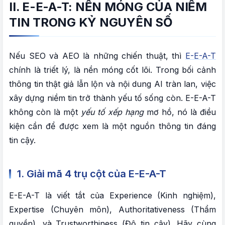
II. E-E-A-T: NỀN MÓNG CỦA NIỀM
TIN TRONG KỶ NGUYÊN SỐ
Nếu SEO và AEO là những chiến thuật, thì
E-E-A-T
chính là triết lý, là nền móng cốt lõi. Trong bối cảnh
thông tin thật giả lẫn lộn và nội dung AI tràn lan, việc
xây dựng niềm tin trở thành yếu tố sống còn. E-E-A-T
không còn là một
yếu tố xếp hạng
mơ hồ, nó là điều
kiện cần để được xem là một nguồn thông tin đáng
tin cậy.
1. Giải mã 4 trụ cột của E-E-A-T
E-E-A-T là viết tắt của Experience (Kinh nghiệm),
Expertise (Chuyên môn), Authoritativeness (Thẩm
quyền), và Trustworthiness (Độ tin cậy). Hãy cùng