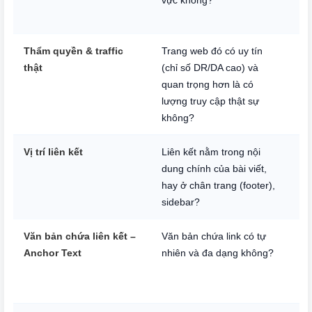
tr
Thẩm quyền & traffic
Trang web đó có uy tín
Li
thật
(chỉ số DR/DA cao) và
nh
quan trọng hơn là có
hi
lượng truy cập thật sự
không?
Vị trí liên kết
Liên kết nằm trong nội
Li
dung chính của bài viết,
xe
hay ở chân trang (footer),
bi
sidebar?
nh
Văn bản chứa liên kết –
Văn bản chứa link có tự
Cu
Anchor Text
nhiên và đa dạng không?
tr
hồ
sẽ