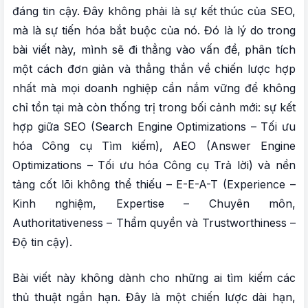
đáng tin cậy. Đây không phải là sự kết thúc của SEO,
đến sự hiện diện
mà là sự tiến hóa bắt buộc của nó. Đó là lý do trong
II. E-E-A-T: NỀN MÓNG CỦA NIỀM TIN TRONG
bài viết này, mình sẽ đi thẳng vào vấn đề, phân tích
KỶ NGUYÊN SỐ
một cách đơn giản và thẳng thắn về chiến lược hợp
nhất mà mọi doanh nghiệp cần nắm vững để không
1. Giải mã 4 trụ cột của E-E-A-T
chỉ tồn tại mà còn thống trị trong bối cảnh mới: sự kết
2. Checklist triển khai E-E-A-T thực tế
hợp giữa SEO (Search Engine Optimizations – Tối ưu
3. Vai trò của con người trong vòng lặp AI
hóa Công cụ Tìm kiếm), AEO (Answer Engine
Optimizations – Tối ưu hóa Công cụ Trả lời) và nền
III. KIẾN TRÚC NỘI DUNG TƯƠNG LAI: XÂY
tảng cốt lõi không thể thiếu – E-E-A-T (Experience –
DỰNG CHO CẢ NGƯỜI VÀ MÁY
Kinh nghiệm, Expertise – Chuyên môn,
Authoritativeness – Thẩm quyền và Trustworthiness –
1. Xây dựng thẩm quyền với mô hình Cụm chủ
Độ tin cậy).
đề (Topic Cluster)
2. Dùng Schema Markup: “Phiên dịch” nội
Bài viết này không dành cho những ai tìm kiếm các
dung cho Google
thủ thuật ngắn hạn. Đây là một chiến lược dài hạn,
3. Vượt ra ngoài văn bản: Sức mạnh của đa