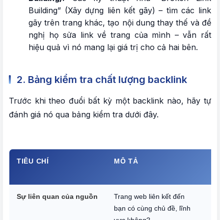
Building” (Xây dựng liên kết gãy) – tìm các link
gãy trên trang khác, tạo nội dung thay thế và đề
nghị họ sửa link về trang của mình – vẫn rất
hiệu quả vì nó mang lại giá trị cho cả hai bên.
2. Bảng kiểm tra chất lượng backlink
Trước khi theo đuổi bất kỳ một backlink nào, hãy tự
đánh giá nó qua bảng kiểm tra dưới đây.
TIÊU CHÍ
MÔ TẢ
T
T
Sự liên quan của nguồn
Trang web liên kết đến
Tă
bạn có cùng chủ đề, lĩnh
cả
vực không?
bi