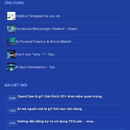
ỨNG DỤNG
Chatbot Telegram tra cứu vé…
Facebook Messenger Chatbot – Smart…
AI-Powerd Finance & Stock Market…
Don’t use “very…”! – Tạo…
AI Quiz Generation – Tạo…
BÀI VIẾT MỚI
OpenClaw là gì? Giải thích 20+ khái niệm quan trọng…
05/08
AI mã nguồn mở là gì? Khi nào nên dùng…
17/03
Hướng dẫn đăng ký và sử dụng YEScale: - mua…
21/01