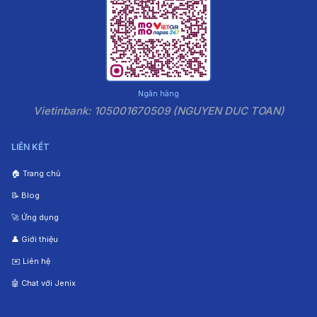
Ngân hàng
Vietinbank: 105001670509 (NGUYEN DUC TOAN)
LIÊN KẾT
🏠 Trang chủ
📝 Blog
🚀 Ứng dụng
👤 Giới thiệu
✉️ Liên hệ
🤖 Chat với Jenix